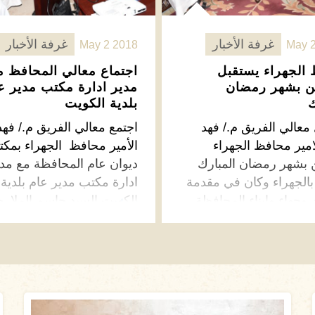
غرفة الأخبار
غرفة الأخبار
May 2 2018
May 
الجهراء يستقبل
اجتماع معالي المحافظ م
ين بشهر رمضان
مدير ادارة مكتب مدير ع
ك
بلدية الكويت
معالي الفريق م./ فهد
اجتمع معالي الفريق م./ فهد
امير محافظ الجهراء
الأمير محافظ الجهراء بمكت
ن بشهر رمضان المبارك
ديوان عام المحافظة مع مدي
 بالجهراء وكان في مقدمة
ادارة مكتب مدير عام بلدية
ن وجهاء وابناء المحافظة
الكويت السيد جاسم الملا. 
زيد ←
اقرأ المزيد ←
اء رمضانية تعكس قوة
استهل معالي المحافظ الاجت
 والترابط في مجتمعنا.
بالترحيب بالضيوف وتاكيده 
جهود البلدية الحثيثة …