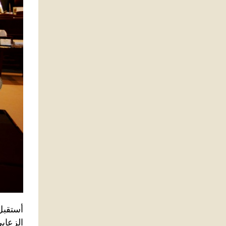
أستقبل
الزعابي