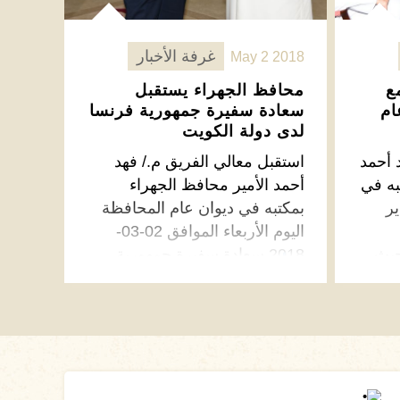
غرفة الأخبار
May 2 2018
ع
محافظ الجهراء يستقبل
ام
سعادة سفيرة جمهورية فرنسا
لدى دولة الكويت
 أحمد
استقبل معالي الفريق م./ فهد
به في
أحمد الأمير محافظ الجهراء
ر
بمكتبه في ديوان عام المحافظة
اليوم الأربعاء الموافق 02-03-
حيث
2018 سعادة سفيرة جمهورية
اقرأ المزيد ←
ماع
فرنسا الصديقة السيدة ماري
على
ماسدوبوي حيث تم خلال اللقاء
تبادل الأحاديث الودية والتي
تناولت العلاقات الثنائية …