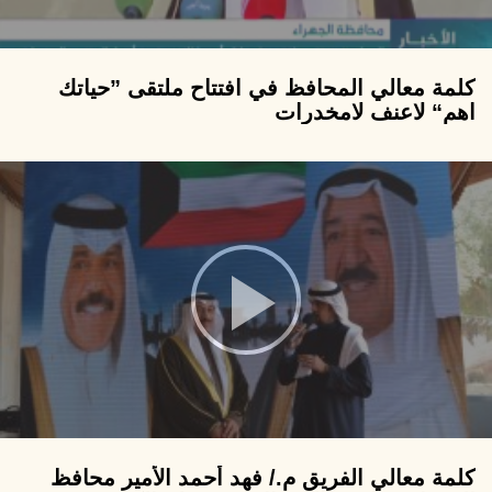
كلمة معالي المحافظ في افتتاح ملتقى ”حياتك
اهم“ لاعنف لامخدرات
كلمة معالي الفريق م./ فهد أحمد الأمير محافظ