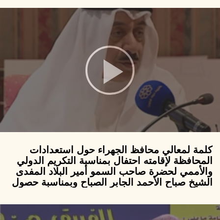
كلمة لمعالي محافظ الجهراء حول استعدادات
المحافظة لإقامته احتفال بمناسبة التكريم الدولي
والأممي لحضرة صاحب السمو أمير البلاد المفدى
الشيخ صباح الأحمد الجابر الصباح وبمناسبة حصول
سموه على لقب ” قائد إنساني” وحصول دولة
الكويت على لقب مركز إنساني عالمي