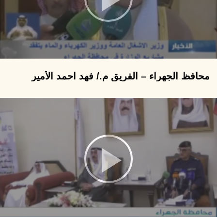
محافظ الجهراء – الفريق م./ فهد احمد الأمير